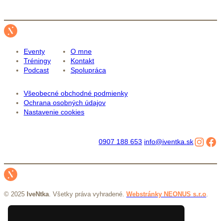
Eventy
O mne
Tréningy
Kontakt
Podcast
Spolupráca
Všeobecné obchodné podmienky
Ochrana osobných údajov
Nastavenie cookies
Inst
Fa
0907 188 653
info@iventka.sk
© 2025
IveNtka
. Všetky práva vyhradené.
Webstránky NEONUS s.r.o
.
Všeobecné obchodné podmienky