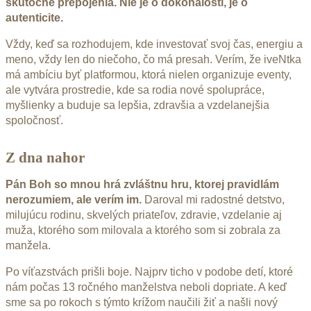
skutočné prepojenia. Nie je o dokonalosti, je o
autenticite.
Vždy, keď sa rozhodujem, kde investovať svoj čas, energiu a
meno, vždy len do niečoho, čo má presah. Verím, že iveNtka
má ambíciu byť platformou, ktorá nielen organizuje eventy,
ale vytvára prostredie, kde sa rodia nové spolupráce,
myšlienky a buduje sa lepšia, zdravšia a vzdelanejšia
spoločnosť.
Z dna nahor
Pán Boh so mnou hrá zvláštnu hru, ktorej pravidlám
nerozumiem, ale verím im.
Daroval mi radostné detstvo,
milujúcu rodinu, skvelých priateľov, zdravie, vzdelanie aj
muža, ktorého som milovala a ktorého som si zobrala za
manžela.
Po víťazstvách prišli boje. Najprv ticho v podobe detí, ktoré
nám počas 13 ročného manželstva neboli dopriate. A keď
sme sa po rokoch s týmto krížom naučili žiť a našli nový