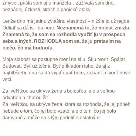
zmysel, prišla som aj o manžela…zažívala som dno,
beznádej, úzkosti, strach a panické ataky.
Lenže dno má jednu zvláštnu vlastnosť – nižšie to už nejde.
Odtiaľ sa dá ísť iba hore.
Neznamená to, že bolesť zmizla.
Znamená to, že som sa rozhodla využiť ju v prospech
seba a iných. ROZHODLA som sa, že ju pretavím na
niečo, čo má hodnotu.
Moja slabosť sa postupne mení na silu. Silu tvoriť. Spájať.
Budovať. Byť užitočná. Byť príkladom toho, že aj z
najhlbšieho dna sa dá vyjsť opäť hore, zažiariť a tvoriť nové
veci.
Za iveNtkou sa ukrýva žena s bolesťou, ale s veľkou
odvahou a chuťou žiť.
Za iveNtkou sa ukrýva žena, ktorá sa rozhodla, že jej príbeh
nebude o tom, čo jej bolo vzaté, ale o tom, čo jej bolo
darované a môže sa s tým podeliť s ostatnými.