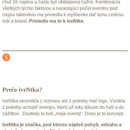
chuť žiť naplno a často byť obklopená ľuďmi. Kombinácia
všetkých týchto faktorov a narastajúci počet eventov pod
mojou taktovkou ma priviedla k myšlienke dať tomu celému
tvár a brand.
Priviedlo ma to k iveNtke.
Prečo iveNtka?
IveNtka nevznikla z rozmaru ani z potreby mať logo. Vznikla
z potreby uchopiť energiu, ktorú už roky dávam do ľudí a do
zážitkov . Dovtedy to boli „moje eventy“. Dnes je to koncept.
IveNtka je značka, pod ktorou nájdeš pohyb, odvahu a