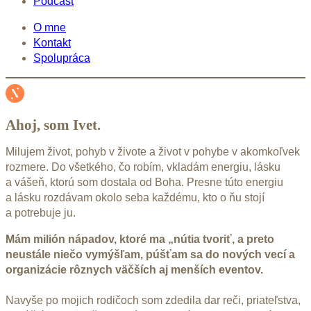
Podcast
O mne
Kontakt
Spolupráca
Ahoj, som Ivet.
Milujem život, pohyb v živote a život v pohybe v akomkoľvek
rozmere. Do všetkého, čo robím, vkladám energiu, lásku
a vášeň, ktorú som dostala od Boha. Presne túto energiu
a lásku rozdávam okolo seba každému, kto o ňu stojí
a potrebuje ju.
Mám milión nápadov, ktoré ma „nútia tvoriť, a preto
neustále niečo vymýšľam, púšťam sa do nových vecí a
organizácie rôznych väčších aj menších eventov.
Navyše po mojich rodičoch som zdedila dar reči, priateľstva,