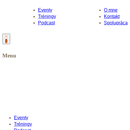
Eventy
O mne
Tréningy
Kontakt
Podcast
Spolupráca
0
Menu
Eventy
Tréningy