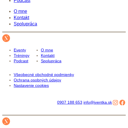
Podcast
O mne
Kontakt
Spolupráca
Eventy
O mne
Tréningy
Kontakt
Podcast
Spolupráca
Všeobecné obchodné podmienky
Ochrana osobných údajov
Nastavenie cookies
Inst
Fa
0907 188 653
info@iventka.sk