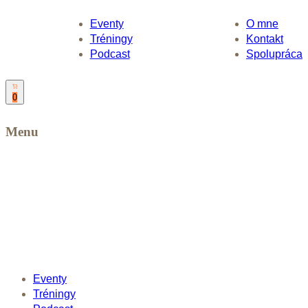
Eventy
O mne
Tréningy
Kontakt
Podcast
Spolupráca
0
Menu
Eventy
Tréningy